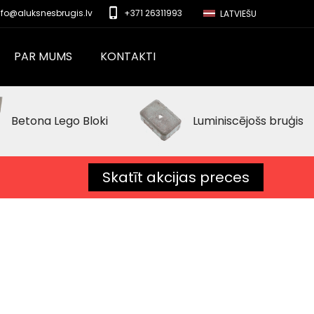
phone_iphone
nfo@aluksnesbrugis.lv
+371 26311993
LATVIEŠU
PAR MUMS
KONTAKTI
Betona Lego Bloki
Luminiscējošs bruģis
Skatīt akcijas preces