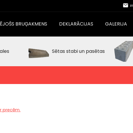
email
i
CĒJOŠS BRUĢAKMENS
DEKLARĀCIJAS
GALERIJA
ales
Sētas stabi un pasētas
ar precēm.