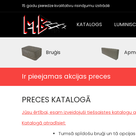
15 gadu pieredze kvalitativu risinājumu izstrādē
KATALOGS
LUMINIS
Bruģis
Apm
Ir pieejamas akcijas preces
PRECES KATALOGĀ
Jūsu ērtībai, esam izveidojuši tiešsaistes katalogu 
Katalogā atradīsiet:
Tumsā spīdošu bruģi un tā opcijas