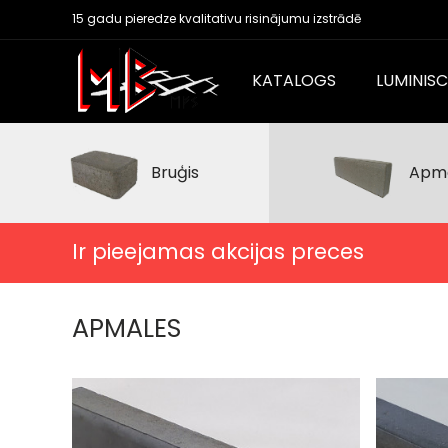
15 gadu pieredze kvalitativu risinājumu izstrādē
KATALOGS
LUMINIS
Bruģis
Apm
Ir pieejamas akcijas preces
APMALES