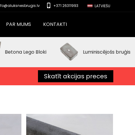
phone_iphone
nfo@aluksnesbrugis.lv
+371 26311993
LATVIEŠU
PAR MUMS
KONTAKTI
Betona Lego Bloki
Luminiscējošs bruģis
Skatīt akcijas preces