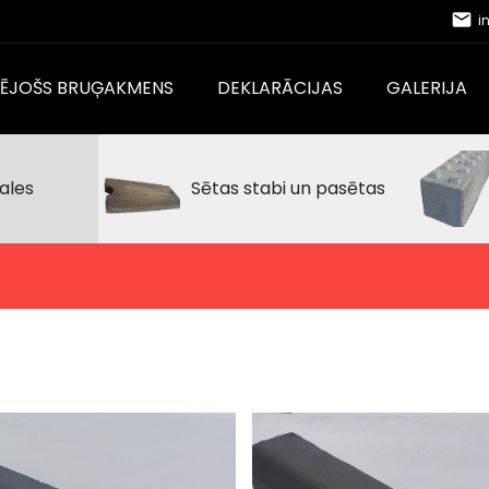
email
i
CĒJOŠS BRUĢAKMENS
DEKLARĀCIJAS
GALERIJA
ales
Sētas stabi un pasētas