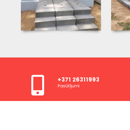
+371 26311993
Pasūtījumi