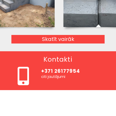
Skatīt vairāk
Kontakti
+371 26177954
citi jautājumi