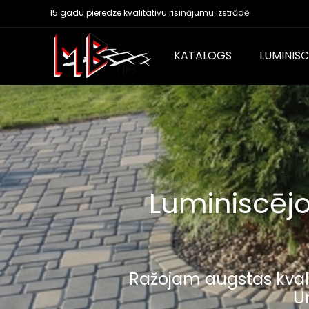
15 gadu pieredze kvalitativu risinājumu izstrādē
KATALOGS
LUMINIS
Luminiscējo
Ražojam augstas kvali
U