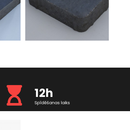
12h
Spīdēšanas laiks