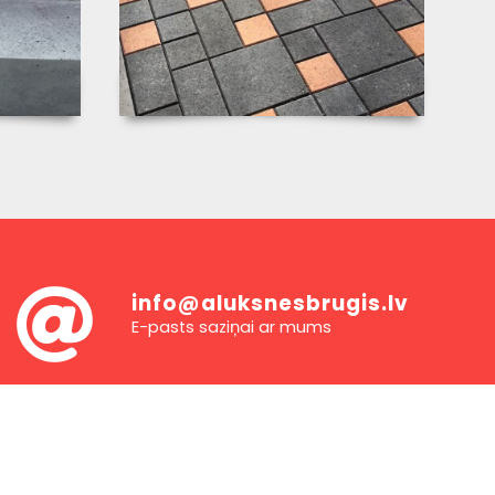
info@aluksnesbrugis.lv
E-pasts saziņai ar mums