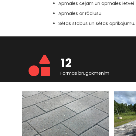
Apmales ceļam un apmales ietvei
Apmales ar rādiusu
Sētas stabus un sētas aprīkojumu.
12
Formas bruģakmenim