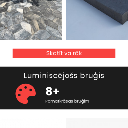
Skatīt vairāk
Luminiscējošs bruģis
8+
Pamatkrāsas bruģim