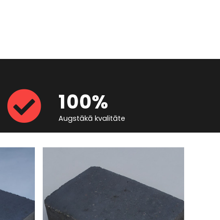
100%
Augstākā kvalitāte