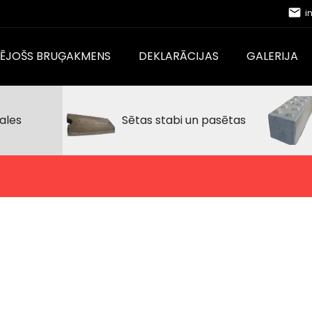
email
i
CĒJOŠS BRUĢAKMENS
DEKLARĀCIJAS
GALERIJA
ales
Sētas stabi un pasētas