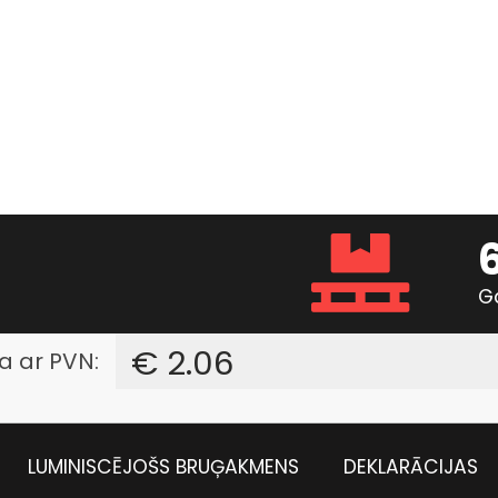
G
€ 2.06
a ar PVN:
LUMINISCĒJOŠS BRUĢAKMENS
DEKLARĀCIJAS