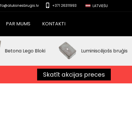
phone_iphone
nfo@aluksnesbrugis.lv
+371 26311993
LATVIEŠU
PAR MUMS
KONTAKTI
Betona Lego Bloki
Luminiscējošs bruģis
Skatīt akcijas preces