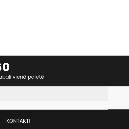
60
abali vienā paletē
KONTAKTI