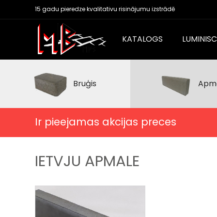
15 gadu pieredze kvalitativu risinājumu izstrādē
KATALOGS
LUMINIS
Bruģis
Apm
Ir pieejamas akcijas preces
IETVJU APMALE