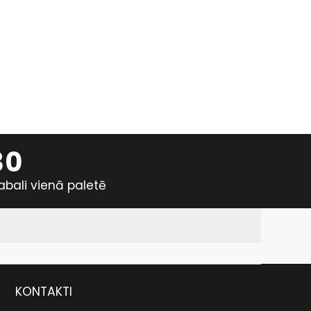
30
abali vienā paletē
KONTAKTI