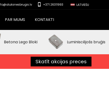
phone_iphone
nfo@aluksnesbrugis.lv
+371 26311993
LATVIEŠU
PAR MUMS
KONTAKTI
Betona Lego Bloki
Luminiscējošs bruģis
Skatīt akcijas preces