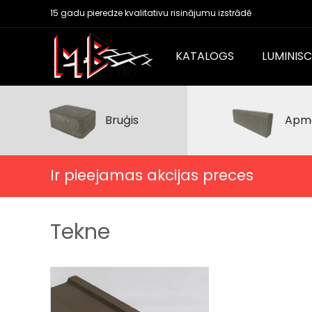
15 gadu pieredze kvalitativu risinājumu izstrādē
KATALOGS
LUMINIS
Bruģis
Apm
Ir pieejamas akcijas preces
Tekne