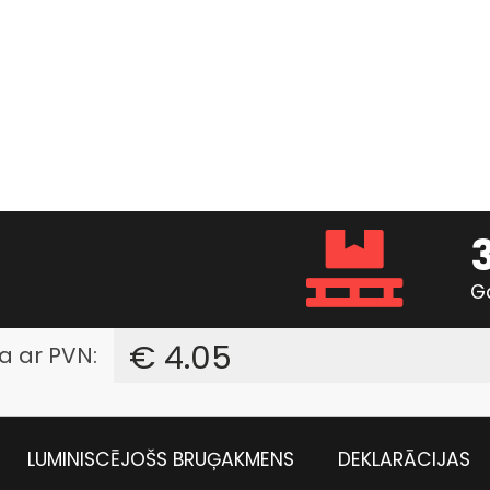
G
€ 4.05
a ar PVN:
LUMINISCĒJOŠS BRUĢAKMENS
DEKLARĀCIJAS