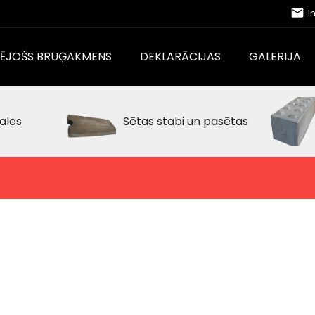
email
i
CĒJOŠS BRUĢAKMENS
DEKLARĀCIJAS
GALERIJA
ales
Sētas stabi un pasētas