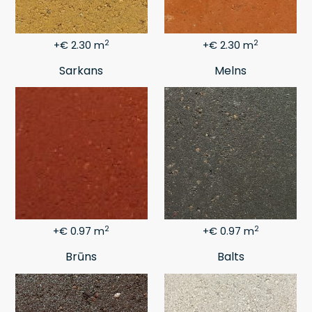
2
2
+€ 2.30 m
+€ 2.30 m
Sarkans
Melns
2
2
+€ 0.97 m
+€ 0.97 m
Brūns
Balts