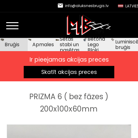
email
info@aluksnesbrugis.lv
LATVIE
Sētas
Betona
Luminiscē
Bruģis
Apmales
stabi un
Lego
bruģis
pasētas
Bloki
Ir pieejamas akcijas preces
Skatīt akcijas preces
PRIZMA 6 ( bez fāzes )
200x100x60mm