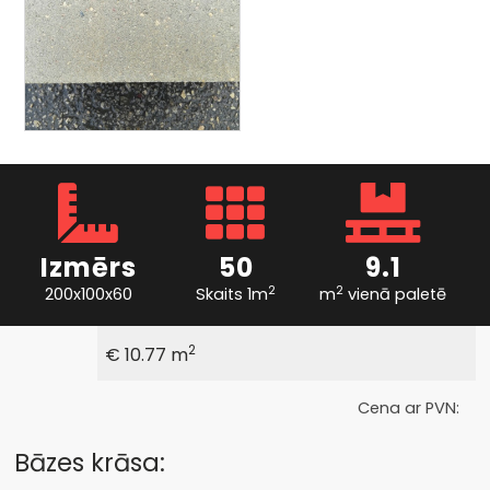
Izmērs
50
9.1
2
2
200x100x60
Skaits 1m
m
vienā paletē
2
€ 10.77 m
Cena ar PVN:
Bāzes krāsa: