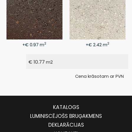
2
2
+€ 0.97 m
+€ 2.42 m
€
10.77
m2
Cena krāsotam ar PVN
KATALOGS
LUMINISCĒJOŠS BRUĢAKMENS
DEKLARĀCIJAS