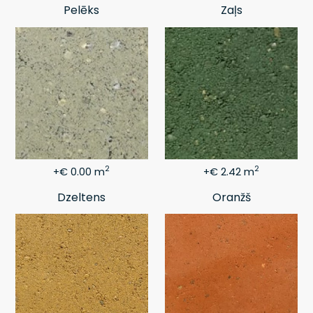
Pelēks
Zaļs
2
2
+€ 0.00 m
+€ 2.42 m
Dzeltens
Oranžš