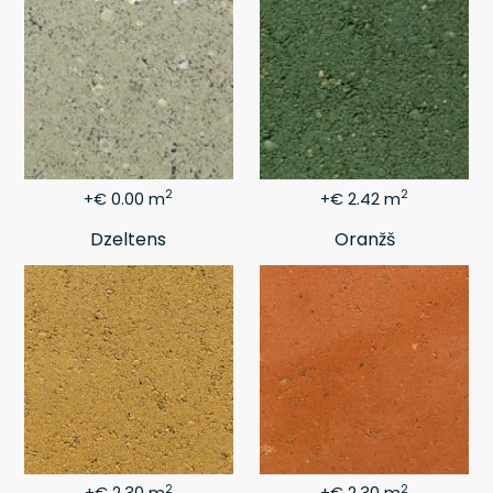
2
2
+€ 0.00 m
+€ 2.42 m
Dzeltens
Oranžš
2
2