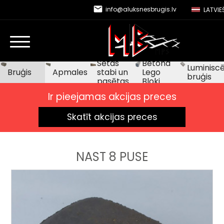
email
info@aluksnesbrugis.lv
LATVIE
Sētas
Betona
Luminiscē
Bruģis
Apmales
stabi un
Lego
bruģis
pasētas
Bloki
Ir pieejamas akcijas preces
Skatīt akcijas preces
NAST 8 PUSE