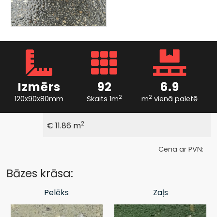
Izmērs
92
6.9
2
2
120x90x80mm
Skaits 1m
m
vienā paletē
2
€ 11.86 m
Cena ar PVN:
Bāzes krāsa:
Pelēks
Zaļs