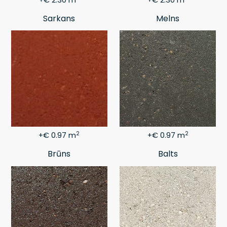
+€ 2.30 m
+€ 2.30 m
Sarkans
Melns
2
2
+€ 0.97 m
+€ 0.97 m
Brūns
Balts