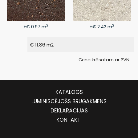
2
2
+€ 0.97 m
+€ 2.42 m
€
11.86
m2
Cena krāsotam ar PVN
KATALOGS
LUMINISCĒJOŠS BRUĢAKMENS
DEKLARĀCIJAS
KONTAKTI