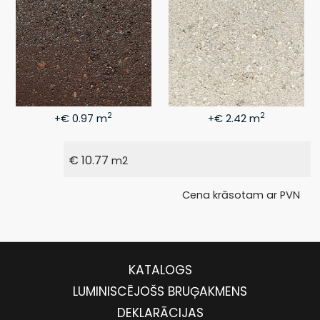
2
2
+€ 0.97 m
+€ 2.42 m
€
10.77
m2
Cena krāsotam ar PVN
KATALOGS
LUMINISCĒJOŠS BRUĢAKMENS
DEKLARĀCIJAS