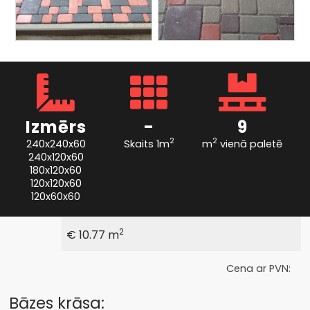
Izmērs
-
9
2
2
240x240x60
Skaits 1m
m
vienā paletē
240x120x60
180x120x60
120x120x60
120x60x60
2
€ 10.77 m
Cena ar PVN:
Bāzes krāsa: