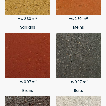
2
2
+€ 2.30 m
+€ 2.30 m
Sarkans
Melns
2
2
+€ 0.97 m
+€ 0.97 m
Brūns
Balts