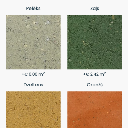
Pelēks
Zaļs
2
2
+€ 0.00 m
+€ 2.42 m
Dzeltens
Oranžš