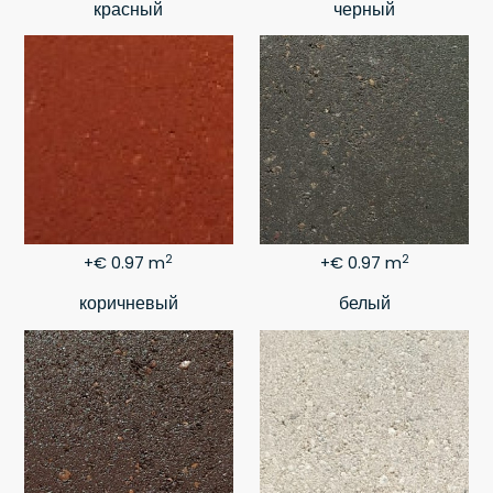
красный
черный
2
2
+€ 0.97 m
+€ 0.97 m
коричневый
белый