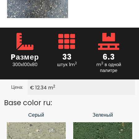
Pазмер
33
6.3
2
2
300x100x80
штук 1m
m
в одной
палитре
2
Цена:
€ 12.34 m
Base color ru:
Cерый
Зеленый